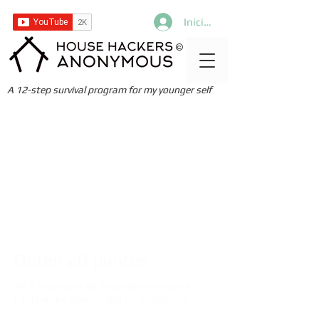
Iniciar sesión
©
A 12-step survival program for my younger self
Obtén 20 puntos
Ve a tu página de Recompensas para
canjear tus puntos por recompensas.